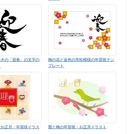
書きの「迎春」の文字の
梅の花と金色の市松模様の年賀状テン
ト
プレート
むお正月・年賀状イラス
鶯と梅の年賀状・お正月イラスト