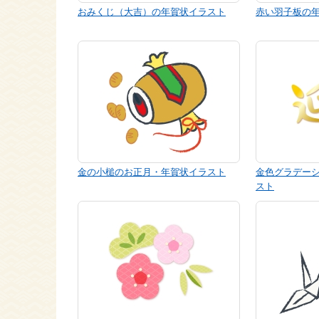
おみくじ（大吉）の年賀状イラスト
赤い羽子板の
金の小槌のお正月・年賀状イラスト
金色グラデー
スト