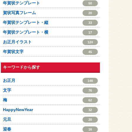
年賀状テンプレート
50
賀状写真フレーム
20
年賀状テンプレート・縦
33
年賀状テンプレート・横
17
お正月イラスト
124
年賀状文字
45
キーワードから探す
お正月
148
文字
76
梅
62
HappyNewYear
32
元旦
20
迎春
16