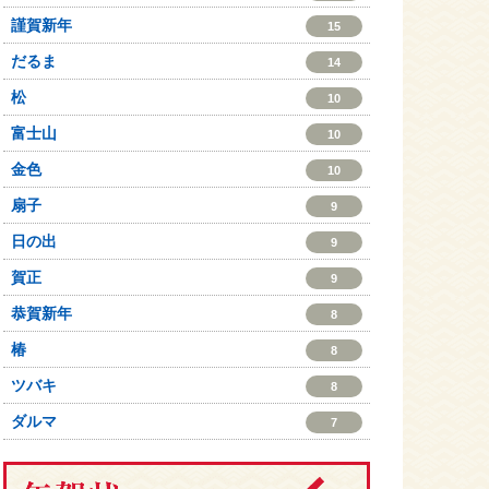
謹賀新年
15
だるま
14
松
10
富士山
10
金色
10
扇子
9
日の出
9
賀正
9
恭賀新年
8
椿
8
ツバキ
8
ダルマ
7