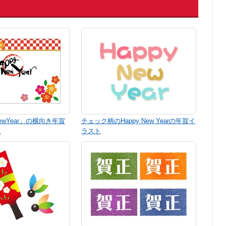
NewYear」の横向き年賀
チェック柄のHappy New Yearの年賀イ
ト
ラスト