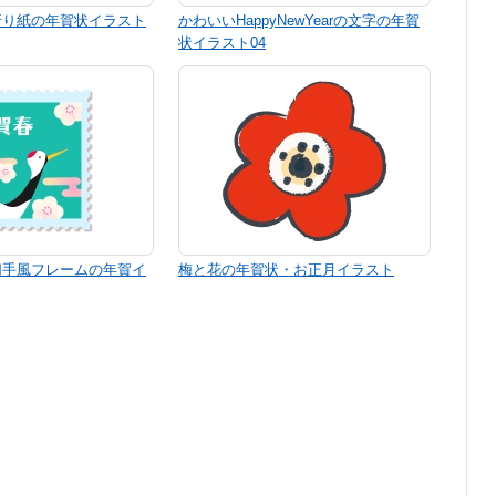
折り紙の年賀状イラスト
かわいいHappyNewYearの文字の年賀
状イラスト04
切手風フレームの年賀イ
梅と花の年賀状・お正月イラスト