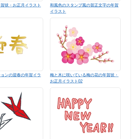
年賀状・お正月イラスト
和風色のスタンプ風の賀正文字の年賀
イラスト
ションの迎春の年賀イラ
梅と木に咲いている梅の花の年賀状・
お正月イラスト02