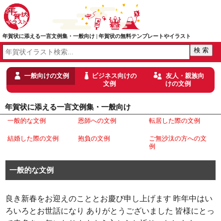
年賀状に添える一言文例集・一般向け | 年賀状の無料テンプレートやイラスト
一般向けの文例
ビジネス向けの
友人・親族向
文例
けの文例
年賀状に添える一言文例集・一般向け
一般的な文例
恩師への文例
転居した際の文例
結婚した際の文例
抱負の文例
ご無沙汰の方への文
例
一般的な文例
良き新春をお迎えのこととお慶び申し上げます 昨年中はい
ろいろとお世話になり ありがとうございました 皆様にとっ