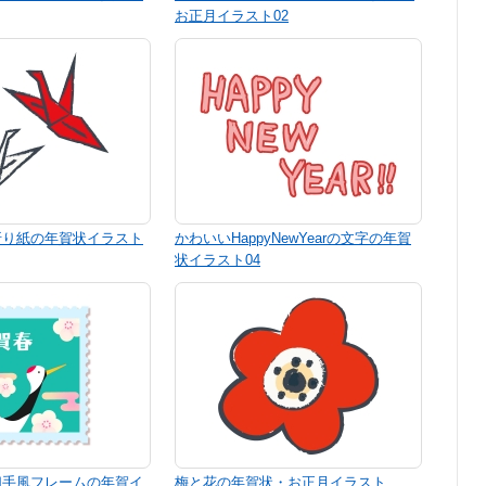
お正月イラスト02
折り紙の年賀状イラスト
かわいいHappyNewYearの文字の年賀
状イラスト04
切手風フレームの年賀イ
梅と花の年賀状・お正月イラスト