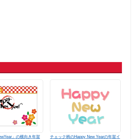
NewYear」の横向き年賀
チェック柄のHappy New Yearの年賀イ