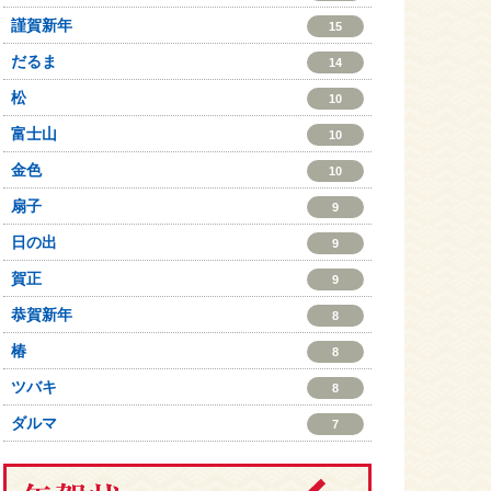
謹賀新年
15
だるま
14
松
10
富士山
10
金色
10
扇子
9
日の出
9
賀正
9
恭賀新年
8
椿
8
ツバキ
8
ダルマ
7