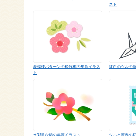
スト
菱模様パターンの松竹梅の年賀イラス
紅白のツルの
ト
水彩風な椿の年賀イラスト
ツルと賀春の