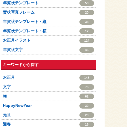
年賀状テンプレート
50
賀状写真フレーム
20
年賀状テンプレート・縦
33
年賀状テンプレート・横
17
お正月イラスト
124
年賀状文字
45
キーワードから探す
お正月
148
文字
76
梅
62
HappyNewYear
32
元旦
20
迎春
16