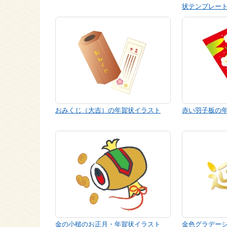
状テンプレー
おみくじ（大吉）の年賀状イラスト
赤い羽子板の
金の小槌のお正月・年賀状イラスト
金色グラデー