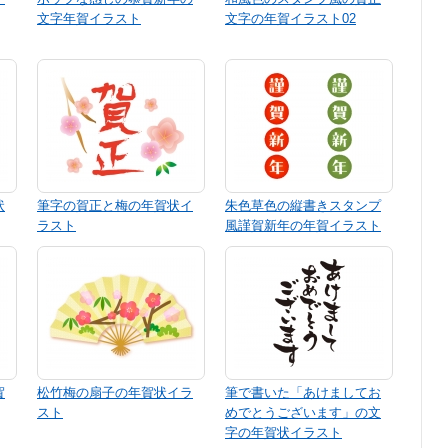
文字年賀イラスト
文字の年賀イラスト02
状
筆字の賀正と梅の年賀状イ
朱色草色の縦書きスタンプ
ラスト
風謹賀新年の年賀イラスト
賀
松竹梅の扇子の年賀状イラ
筆で書いた「あけましてお
スト
めでとうございます」の文
字の年賀状イラスト