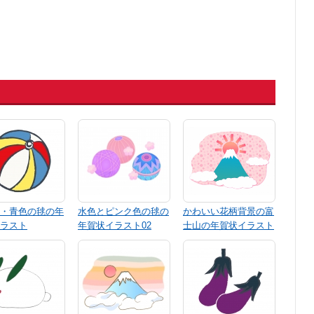
・青色の毬の年
水色とピンク色の毬の
かわいい花柄背景の富
ラスト
年賀状イラスト02
士山の年賀状イラスト