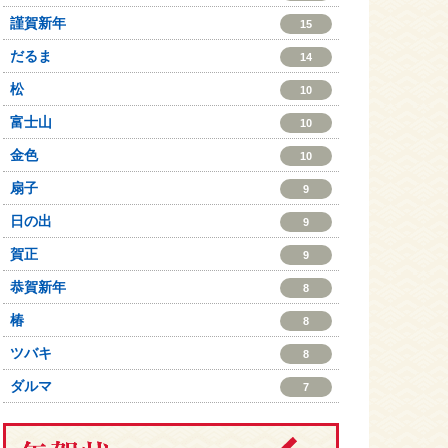
謹賀新年
15
だるま
14
松
10
富士山
10
金色
10
扇子
9
日の出
9
賀正
9
恭賀新年
8
椿
8
ツバキ
8
ダルマ
7