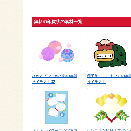
無料の年賀状の素材一覧
水色とピンク色の毬の年賀
獅子舞（ししまい）の年
状イラスト02
状イラスト
マスキングテープの写真フ
シンプルな鏡餅の年賀状