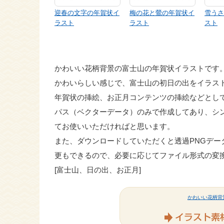
迎春の文字の年賀状イ
梅の花と鶯の年賀状イ
雪うさ
ラスト
ラスト
スト
かわいい花柄背景の富士山の年賀状イラストです
かわいらしい感じで、富士山の初日の出をイラス
年賀状の挿絵、お正月コンテンツの挿絵などとし
パス（ベクターデータ）のみで作成してあり、シ
てお使いいただければと思います。
また、ダウンロードしていただくと透過PNGデータも入
更もできるので、必要に応じてファイル形式の変換や
[富士山、日の出、お正月]
かわいい花柄背