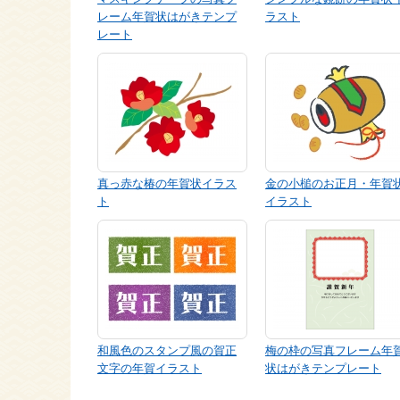
レーム年賀状はがきテンプ
ラスト
レート
真っ赤な椿の年賀状イラス
金の小槌のお正月・年賀
ト
イラスト
和風色のスタンプ風の賀正
梅の枠の写真フレーム年
文字の年賀イラスト
状はがきテンプレート