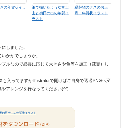
ぎの年賀状イラ
筆で描いたような富士
縁起物のナスのお正
山と初日の出の年賀イ
月・年賀状イラスト
ラスト
。
トにしました。
ていかがでしょうか。
ンプルなので必要に応じて大きさや色等を加工（変更）し
ってますがIllustratorで開けばご自身で透過PNGへ変
アレンジを行なってください(^^)
景の富士山の年賀状イラスト