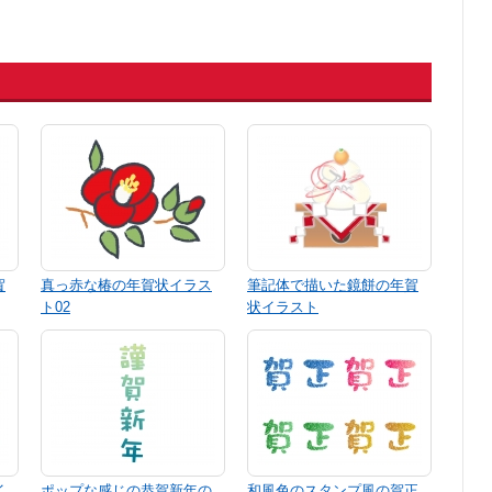
賀
真っ赤な椿の年賀状イラス
筆記体で描いた鏡餅の年賀
ト02
状イラスト
イ
ポップな感じの恭賀新年の
和風色のスタンプ風の賀正