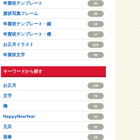
年賀状テンプレート
50
賀状写真フレーム
20
年賀状テンプレート・縦
33
年賀状テンプレート・横
17
お正月イラスト
124
年賀状文字
45
キーワードから探す
お正月
148
文字
76
梅
62
HappyNewYear
32
元旦
20
迎春
16