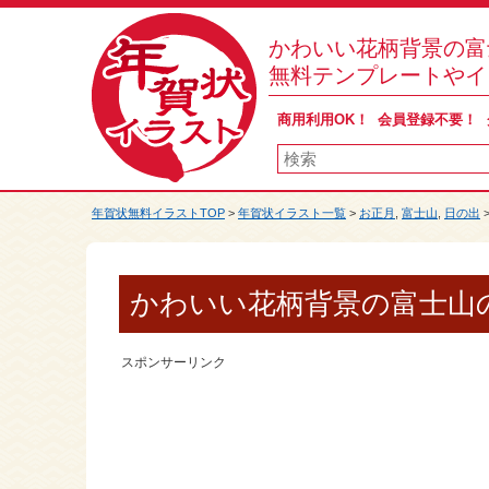
かわいい花柄背景の富
無料テンプレートやイ
商用利用OK！ 会員登録不要！
年賀状無料イラストTOP
>
年賀状イラスト一覧
>
お正月
,
富士山
,
日の出
かわいい花柄背景の富士山
スポンサーリンク